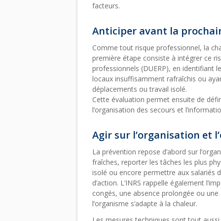
facteurs.
Anticiper avant la prochai
Comme tout risque professionnel, la chal
première étape consiste à intégrer ce r
professionnels (DUERP), en identifiant le
locaux insuffisamment rafraîchis ou ay
déplacements ou travail isolé.
Cette évaluation permet ensuite de défi
l’organisation des secours et l’informat
Agir sur l’organisation et 
La prévention repose d’abord sur l’organis
fraîches, reporter les tâches les plus ph
isolé ou encore permettre aux salariés d’
d’action. L’INRS rappelle également l’imp
congés, une absence prolongée ou une e
l’organisme s’adapte à la chaleur.
Les mesures techniques sont tout aussi i