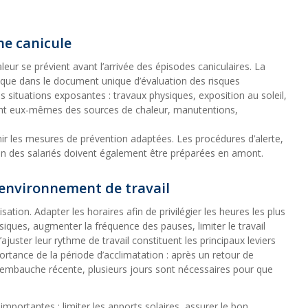
ne canicule
eur se prévient avant l’arrivée des épisodes caniculaires. La
isque dans le document unique d’évaluation des risques
s situations exposantes : travaux physiques, exposition au soleil,
ant eux-mêmes des sources de chaleur, manutentions,
nir les mesures de prévention adaptées. Les procédures d’alerte,
ion des salariés doivent également être préparées en amont.
l’environnement de travail
ation. Adapter les horaires afin de privilégier les heures les plus
ysiques, augmenter la fréquence des pauses, limiter le travail
ajuster leur rythme de travail constituent les principaux leviers
ortance de la période d’acclimatation : après un retour de
mbauche récente, plusieurs jours sont nécessaires pour que
mportantes : limiter les apports solaires, assurer le bon