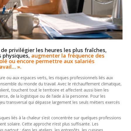
de privilégier les heures les plus fraîches,
us physiques,
augmenter la fréquence des
isolé ou encore permettre aux salariés
avail… ».
re ou aux espaces verts, les risques professionnels liés aux
ensemble du monde du travail. Avec le réchauffement climatique,
ient, touchent tout le territoire et affectent aussi bien les
e, de la logistique ou de l’aide à la personne. Pour les
jeu transversal qui dépasse largement les seuls métiers exercés
ques liés à la chaleur s’est concentrée sur quelques professions
t solaire. Cette approche n’est plus suffisante. Les
 partout : dans les ateliers, les entrepôts, les cuisines