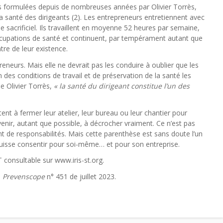
ns formulées depuis de nombreuses années par Olivier Torrès,
 santé des dirigeants (2). Les entrepreneurs entretiennent avec
ue sacrificiel. Ils travaillent en moyenne 52 heures par semaine,
cupations de santé et continuent, par tempérament autant que
ntre de leur existence.
preneurs. Mais elle ne devrait pas les conduire à oublier que les
des conditions de travail et de préservation de la santé les
e Olivier Torrès,
« la santé du dirigeant constitue l’un des
tent à fermer leur atelier, leur bureau ou leur chantier pour
enir, autant que possible, à décrocher vraiment. Ce n’est pas
ant de responsabilités. Mais cette parenthèse est sans doute l’un
puisse consentir pour soi-même… et pour son entreprise.
 consultable sur www.iris-st.org.
à
Prevenscope
n° 451 de juillet 2023.