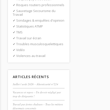
Risques routiers professionnels
Sauvetage Secourisme du
Travail
Sondages & enquêtes d'opinion
Statistiques ATMP
TMS
Travail sur écran
Troubles musculosquelettiques
Vidéo
Violences au travail
ARTICLES RÉCENTS
Juillet / août 2026 – Altersécurité n°224
Vacances et repos – Un devoir négligé par
trop de dirigeants !
Travail par fortes chaleurs – Tous les métiers
désormais concernés