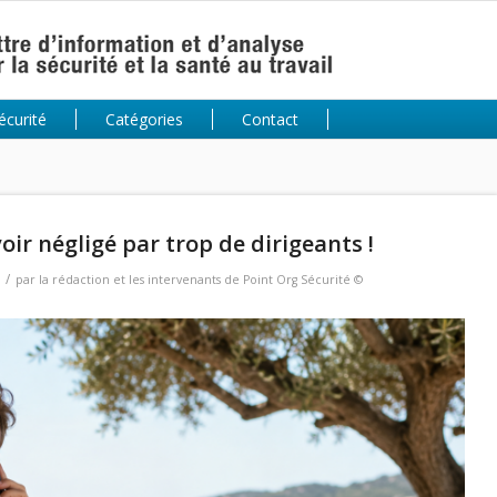
écurité
Catégories
Contact
ir négligé par trop de dirigeants !
/
par
la rédaction et les intervenants de Point Org Sécurité ©