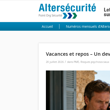
Accueil
Numéros mensuels d’Alters
Vacances et repos – Un devo
/
20 juillet 2026
dans
PME
,
Risques psychosociaux