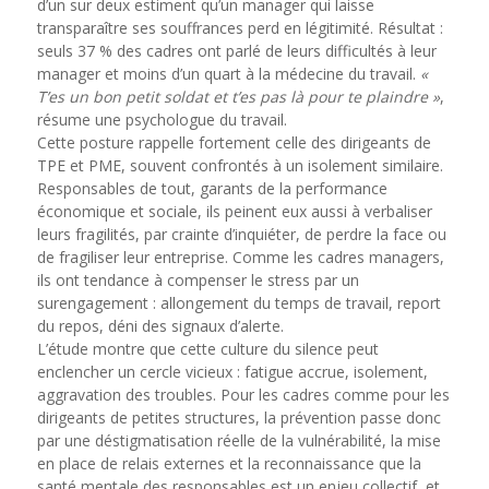
d’un sur deux estiment qu’un manager qui laisse
transparaître ses souffrances perd en légitimité. Résultat :
seuls 37 % des cadres ont parlé de leurs difficultés à leur
manager et moins d’un quart à la médecine du travail.
«
T’es un bon petit soldat et t’es pas là pour te plaindre »
,
résume une psychologue du travail.
Cette posture rappelle fortement celle des dirigeants de
TPE et PME, souvent confrontés à un isolement similaire.
Responsables de tout, garants de la performance
économique et sociale, ils peinent eux aussi à verbaliser
leurs fragilités, par crainte d’inquiéter, de perdre la face ou
de fragiliser leur entreprise. Comme les cadres managers,
ils ont tendance à compenser le stress par un
surengagement : allongement du temps de travail, report
du repos, déni des signaux d’alerte.
L’étude montre que cette culture du silence peut
enclencher un cercle vicieux : fatigue accrue, isolement,
aggravation des troubles. Pour les cadres comme pour les
dirigeants de petites structures, la prévention passe donc
par une déstigmatisation réelle de la vulnérabilité, la mise
en place de relais externes et la reconnaissance que la
santé mentale des responsables est un enjeu collectif, et