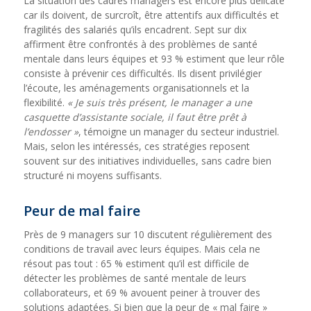
La situation des cadres managers est encore plus délicate
car ils doivent, de surcroît, être attentifs aux difficultés et
fragilités des salariés qu’ils encadrent. Sept sur dix
affirment être confrontés à des problèmes de santé
mentale dans leurs équipes et 93 % estiment que leur rôle
consiste à prévenir ces difficultés. Ils disent privilégier
l’écoute, les aménagements organisationnels et la
flexibilité.
« Je suis très présent, le manager a une
casquette d’assistante sociale, il faut être prêt à
l’endosser »
, témoigne un manager du secteur industriel.
Mais, selon les intéressés, ces stratégies reposent
souvent sur des initiatives individuelles, sans cadre bien
structuré ni moyens suffisants.
Peur de mal faire
Près de 9 managers sur 10 discutent régulièrement des
conditions de travail avec leurs équipes. Mais cela ne
résout pas tout : 65 % estiment qu’il est difficile de
détecter les problèmes de santé mentale de leurs
collaborateurs, et 69 % avouent peiner à trouver des
solutions adaptées. Si bien que la peur de « mal faire »