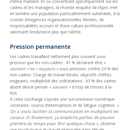
même manière. En se concentrant spécifiquement sur les
cadres et les managers, la récente enquête de l’Apec met
en lumière une population particulièrement vulnérable, à la
croisée d’exigences organisationnelles élevées, de
responsabilités accrues et d’une culture professionnelle
valorisant l’endurance plus que l’alerte.
Pression permanente
Les cadres travaillent nettement plus souvent sous
pression que les non-cadres : 41 % déclarent être
«
souvent »
ou
« toujours »
sous pression, contre 24 % des
non-cadres. Charge de travail élevée, objectifs chiffrés
exigeants, multiplicité des sollicitations : 63 % des cadres
disent devoir penser
« souvent »
à trop de choses à la
fois.
À cette surcharge s’ajoute une surconnexion numérique
constante, source d’interruptions et de fatigue cognitive.
«
On a voulu faciliter la communication en multipliant les
canaux. Et finalement, ça empêche parfois de pouvoir
prendre du temps pour finir quelque chose »
, observe
une psychologue du travail interrogée dans l’étude.