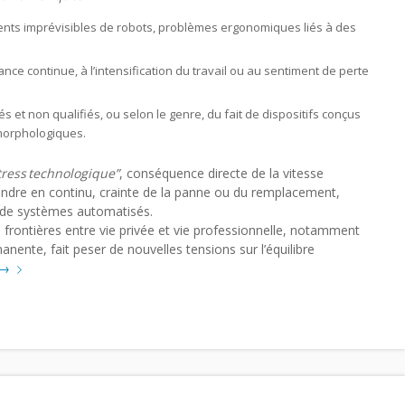
nts imprévisibles de robots, problèmes ergonomiques liés à des
nce continue, à l’intensification du travail ou au sentiment de perte
és et non qualifiés, ou selon le genre, du fait de dispositifs conçus
morphologiques.
tress
technologique”
, conséquence directe de la vitesse
prendre en continu, crainte de la panne ou du remplacement,
n de systèmes automatisés.
s frontières entre vie privée et vie professionnelle, notamment
manente, fait peser de nouvelles tensions sur l’équilibre
→