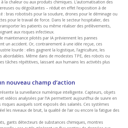
à la chaleur ou aux produits chimiques. L’automatisation des
ereuses ou dégoûtantes – réduit en effet l’exposition à de
té : bras robotisés pour la soudure, drones pour le déminage ou
tes pour le travail de force. Dans le secteur hospitalier, des
 transporter les patients ou même réaliser des prélèvements,
oignant aux risques infectieux.
 de maintenance pilotés par IA préviennent les pannes
nt un accident. Or, contrairement à une idée reçue, ces
trie lourde : elles gagnent la logistique, l’agriculture, les
 plus abordables. Même dans de modestes TPE, des robots ou
les tâches répétitives, laissant aux humains les activités plus
: un nouveau champ d’action
résente la surveillance numérique intelligente. Capteurs, objets
 et vidéos analysées par l’IA permettent aujourd’hui de suivre en
les risques auxquels sont exposés des salariés. Ces systèmes
l les niveaux de bruit, la qualité de l’air ou encore la fatigue des
nts, gants détecteurs de substances chimiques, montres