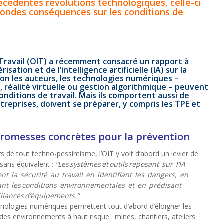
cédentes révolutions technologiques, celle-ci
fondes conséquences sur les conditions de
 Travail (OIT) a récemment consacré un rapport à
isation et de l’intelligence artificielle (IA) sur la
elon les auteurs, les technologies numériques –
 réalité virtuelle ou gestion algorithmique – peuvent
onditions de travail. Mais ils comportent aussi de
reprises, doivent se préparer, y compris les TPE et
romesses concrètes pour la prévention
s de tout techno-pessimisme, l’OIT y voit d’abord un levier de
sans équivalent :
“Les
syst
èmes
et
outils
reposant
sur
l
’IA
ent
la
s
écurit
é
au
travail
en
identifiant
les
dangers,
en
ant
les
conditions
environnementales
et
en
pr
édisant
illances
d
’équipements.
”
nologies numériques permettent tout d’abord d’éloigner les
 des environnements à haut risque : mines, chantiers, ateliers