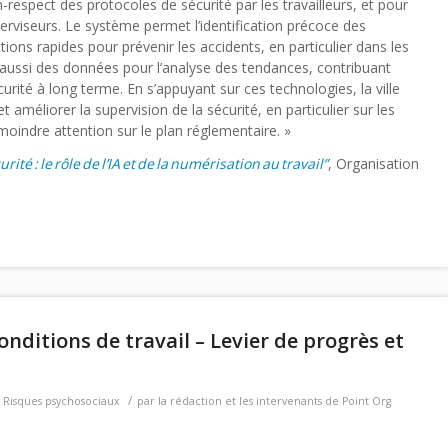
respect des protocoles de sécurité par les travailleurs, et pour
rviseurs. Le système permet l’identification précoce des
ntions rapides pour prévenir les accidents, en particulier dans les
 aussi des données pour l’analyse des tendances, contribuant
écurité à long terme. En s’appuyant sur ces technologies, la ville
 améliorer la supervision de la sécurité, en particulier sur les
moindre attention sur le plan réglementaire. »
urit
é
:
le
r
ôle
de
l
’IA
et
de
la
num
érisation
au
travail
”
, Organisation
 conditions de travail – Levier de progrès et
/
,
Risques psychosociaux
par
la rédaction et les intervenants de Point Org