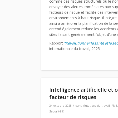
comme des risques structurels ou le non-
envoyer des alertes immédiates aux supe
facteurs de risque et facilite des interve
environnements à haut risque. Il intègre
ainsi à améliorer la planification de la s
entend également réduire les accidents et
sites faisant généralement l’objet d’une 
Rapport
“Révolutionner
la
sant
é
et
la
s
éc
internationale du travail, 2025
Intelligence artificielle et
facteur de risques
/
24 octobre 2025
dans
Mutations du travail
,
PME
Sécurité ©