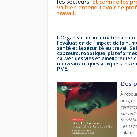
les secteurs.
Et comme les pré
va bien entendu avoir de pro
travail.
L’Organisation internationale du
l’évaluation de l’impact de la numér
santé et la sécurité au travail. S
capteurs, robotique, plateformes,
sauver des vies et améliorer les c
nouveaux risques auxquels les ent
PME.
Des p
À rebour
progrès 
renforc
surveill
les
d
éfa
Les tech
salariés