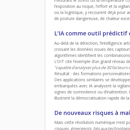
mesurant le stress ou la température cor
l’exposition au risque, l’effort et la vi
ou la logistique, y recourent déjà pour a
de posture dangereuse, de chaleur exces
L’IA comme outil prédictif 
Au-delà de la détection, l’intelligence art
croisant les données issues des capteurs,
algorithmes identifient les combinaison
L’OIT cite l’exemple d’un grand réseau d
“capable
d
’analyser
plus
de
30
facteurs
Résultat : des formations personnalisées 
Des applications similaires se développen
embarquées avec IA analysent la vigilan
signes de somnolence ou d’inattention. 
illustrent la démocratisation rapide de la
De nouveaux risques à maî
Mais cette révolution numérique n’est pa
risques
émergents
li
és
aux
technologi