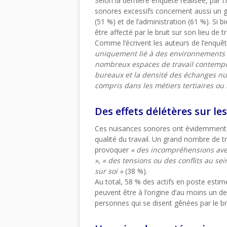
Selon la dernière enquête réalisée, par l
sonores excessifs concernent aussi un 
(51 %) et de l’administration (61 %). Si b
être affecté par le bruit sur son lieu de tr
Comme l’écrivent les auteurs de l’enquê
uniquement lié à des environnements i
nombreux espaces de travail contempora
bureaux et la densité des échanges num
compris dans les métiers tertiaires ou l
Des effets délétères sur les
Ces nuisances sonores ont évidemment u
qualité du travail. Un grand nombre de tr
provoquer
« des incompréhensions ave
»
,
« des tensions ou des conflits au sei
sur soi »
(38 %).
Au total, 58 % des actifs en poste estime
peuvent être à l’origine d’au moins un d
personnes qui se disent gênées par le bru