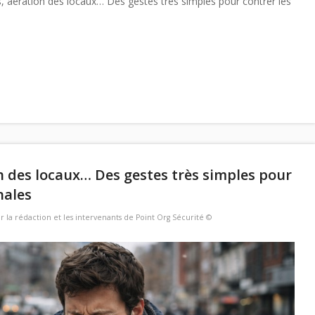
 aération des locaux… Des gestes très simples pour contrer les
n des locaux… Des gestes très simples pour
nales
ar
la rédaction et les intervenants de Point Org Sécurité ©