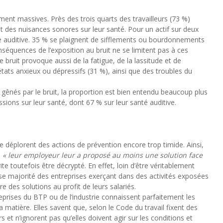
ent massives. Près des trois quarts des travailleurs (73 %)
et des nuisances sonores sur leur santé. Pour un actif sur deux
e auditive. 35 % se plaignent de sifflements ou bourdonnements
onséquences de l’exposition au bruit ne se limitent pas à ces
 bruit provoque aussi de la fatigue, de la lassitude et de
es états anxieux ou dépressifs (31 %), ainsi que des troubles du
re gênés par le bruit, la proportion est bien entendu beaucoup plus
sions sur leur santé, dont 67 % sur leur santé auditive.
te déplorent des actions de prévention encore trop timide. Ainsi,
e
« leur employeur leur a proposé au moins une solution face
rite toutefois être décrypté. En effet, loin d’être véritablement
nse majorité des entreprises exerçant dans des activités exposées
 des solutions au profit de leurs salariés.
eprises du BTP ou de l’industrie connaissent parfaitement les
a matière. Elles savent que, selon le Code du travail fixent des
rs et n’ignorent pas qu’elles doivent agir sur les conditions et