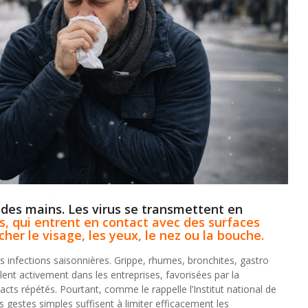
e des mains. Les virus se transmettent en
s, qui entrent en contact avec des surfaces
er le visage, les yeux, le nez ou la bouche.
es infections saisonnières. Grippe, rhumes, bronchites, gastro
lent activement dans les entreprises, favorisées par la
acts répétés. Pourtant, comme le rappelle l’Institut national de
s gestes simples suffisent à limiter efficacement les