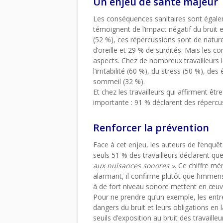
Un enjeu de santé majeur
Les conséquences sanitaires sont égalem
témoignent de l’impact négatif du bruit 
(52 %), ces répercussions sont de natur
d’oreille et 29 % de surdités. Mais les c
aspects. Chez de nombreux travailleurs le
l’irritabilité (60 %), du stress (50 %), d
sommeil (32 %).
Et chez les travailleurs qui affirment êt
importante : 91 % déclarent des répercus
Renforcer la prévention
Face à cet enjeu, les auteurs de l’enquê
seuls 51 % des travailleurs déclarent qu
aux nuisances sonores »
. Ce chiffre mé
alarmant, il confirme plutôt que l’imme
à de fort niveau sonore mettent en œuvre
Pour ne prendre qu’un exemple, les entr
dangers du bruit et leurs obligations en l
seuils d’exposition au bruit des travailleu