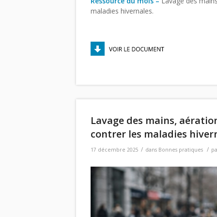
Ressource du mois –
Lavage des mains,
maladies hivernales.
Lavage des mains, aératio
contrer les maladies hiver
/
/
17 décembre 2025
dans
Bonnes pratiques
p