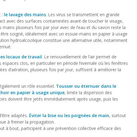
 :
le lavage des mains
. Les virus se transmettent en grande
tact avec des surfaces contaminées avant de toucher le visage,
es mains plusieurs fois par jour avec de l’eau et du savon reste la
t être soigné, idéalement avec un essuie-mains en papier à usage
olution hydroalcoolique constitue une alternative utile, notamment
ernué.
es locaux de travail
. Le renouvellement de l’air permet de
s espaces clos, en particulier en période hivernale où les fenêtres
s d’aération, plusieurs fois par jour, suffisent à améliorer la
 également un rôle essentiel.
Tousser ou éternuer dans le
hoir en papier à usage unique
, limite la dispersion des
irs doivent être jetés immédiatement après usage, puis les
d’être adaptés.
Éviter la bise ou les poignées de main
, surtout
ibue à freiner la propagation.
out à bout, participent à une prévention collective efficace des