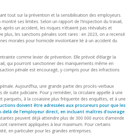
avant tout sur la prévention et la sensibilisation des employeurs.
ontré ses limites. Selon un rapport de l’Inspection du travail,
 après un accident, les risques n’étaient pas réévalués et
De plus, les sanctions pénales sont rares : en 2023, on a recensé
s morales pour homicide involontaire lié à un accident du
ontrainte comme levier de prévention. Elle prévoit d’élargir la
ravail, qui pourront sanctionner des manquements même en
ansaction pénale est encouragé, y compris pour des infractions
e pénale. Aujourd’hui, une grande partie des procès-verbaux
s de suite judiciaire. Pour y remédier, la circulaire appelle à une
et parquets, à la cosaisine plus fréquente des enquêtes, et à une
ructions doivent être adressées aux procureurs pour que les
u-delà de l’employeur direct, en incluant maîtres d’ouvrage
stantes peuvent déjà atteindre plus de 300 000 euros d’amende
 sont rarement appliquées à leur maximum. Pour certains
mité, en particulier pour les grandes entreprises.