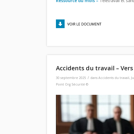
Ressource du mois –
Télétravail et sant
Accidents du travail – Ver
/
30 septembre 2025
dans
Accidents du travail
,
J
Point Org Sécurité ©