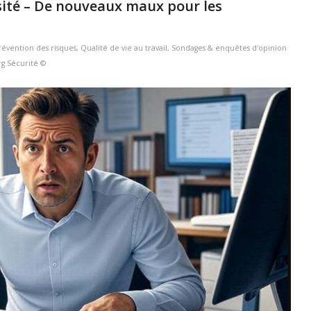
ité – De nouveaux maux pour les
révention des risques
,
Qualité de vie au travail
,
Sondages & enquêtes d'opinion
rg Sécurité ©