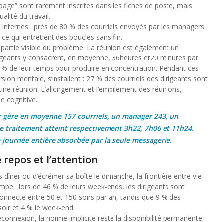
page” sont rarement inscrites dans les fiches de poste, mais
alité du travail.
s internes : près de 80 % des courriels envoyés par les managers
 ce qui entretient des boucles sans fin.
a partie visible du problème. La réunion est également un
rigeants y consacrent, en moyenne, 36heures et20 minutes par
24 % de leur temps pour produire en concentration. Pendant ces
ersion mentale, s’installent : 27 % des courriels des dirigeants sont
 une réunion. L’allongement et l’empilement des réunions,
ue cognitive.
 gère en moyenne 157 courriels, un manager 243, un
e traitement atteint respectivement 3h22, 7h06 et 11h24.
 journée entière absorbée par la seule messagerie.
 repos et l’attention
ès dîner ou d’écrémer sa boîte le dimanche, la frontière entre vie
ompe : lors de 46 % de leurs week-ends, les dirigeants sont
nnecte entre 50 et 150 soirs par an, tandis que 9 % des
soir et 4 % le week-end.
 déconnexion, la norme implicite reste la disponibilité permanente.