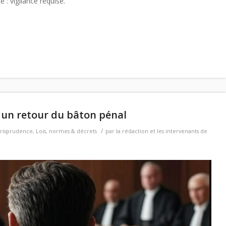
é : vigilance requise.
s un retour du bâton pénal
/
urisprudence
,
Lois, normes & décrets
par
la rédaction et les intervenants de