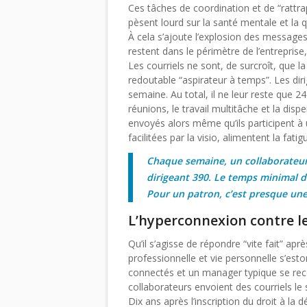
Ces tâches de coordination et de “rattra
pèsent lourd sur la santé mentale et la qu
À cela s’ajoute l’explosion des message
restent dans le périmètre de l’entreprise,
Les courriels ne sont, de surcroît, que l
redoutable “aspirateur à temps”. Les di
semaine. Au total, il ne leur reste que 
réunions, le travail multitâche et la disp
envoyés alors même qu’ils participent à
facilitées par la visio, alimentent la fatig
Chaque semaine, un collaborateur
dirigeant 390. Le temps minimal d
Pour un patron, c’est presque une
L’hyperconnexion contre le
Qu’il s’agisse de répondre “vite fait” apr
professionnelle et vie personnelle s’est
connectés et un manager typique se reco
collaborateurs envoient des courriels le 
Dix ans après l’inscription du droit à la