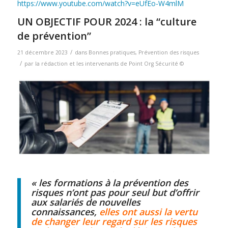
https://www.youtube.com/watch?v=eUfEo-W4mlM
UN OBJECTIF POUR 2024 : la “culture
de prévention”
/
21 décembre 2023
dans
Bonnes pratiques
,
Prévention des risques
/
par
la rédaction et les intervenants de Point Org Sécurité ©
« les formations à la prévention des
risques n’ont pas pour seul but d’offrir
aux salariés de nouvelles
connaissances,
elles ont aussi la vertu
de changer leur regard sur les risques