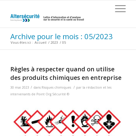
Archive pour le mois : 05/2023
Vous êtes ici :
Accueil
/
2023
/
05
Règles à respecter quand on utilise
des produits chimiques en entreprise
/
/
30 mai 2023
dans
Risques chimiques
par
la rédaction et les
intervenants de Point Org Sécurité ©