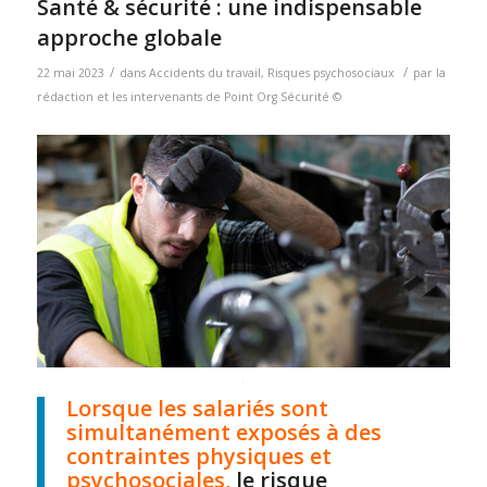
Santé & sécurité : une indispensable
approche globale
/
/
22 mai 2023
dans
Accidents du travail
,
Risques psychosociaux
par
la
rédaction et les intervenants de Point Org Sécurité ©
Lorsque les salariés sont
simultanément exposés à des
contraintes physiques et
psychosociales,
le risque