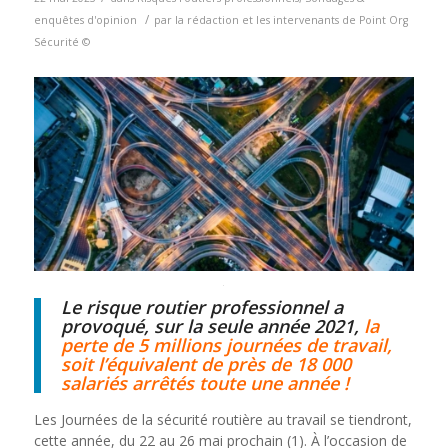
/
enquêtes d'opinion
par
la rédaction et les intervenants de Point Org
Sécurité ©
Le risque routier professionnel a
provoqué, sur la seule année 2021,
la
perte de 5 millions journées de travail,
soit l’équivalent de près de 18 000
salariés arrêtés toute une année !
Les Journées de la sécurité routière au travail se tiendront,
cette année, du 22 au 26 mai prochain (1). À l’occasion de