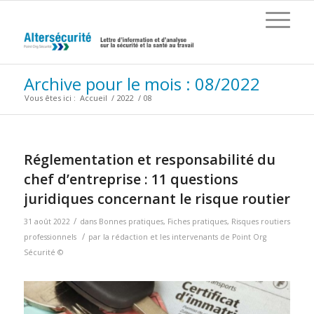
Archive pour le mois : 08/2022
Vous êtes ici :
Accueil
/
2022
/
08
Réglementation et responsabilité du
chef d’entreprise : 11 questions
juridiques concernant le risque routier
/
31 août 2022
dans
Bonnes pratiques
,
Fiches pratiques
,
Risques routiers
/
professionnels
par
la rédaction et les intervenants de Point Org
Sécurité ©