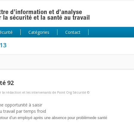
écurité
Catégories
Contact
013
té 92
r
la rédaction et les intervenants de Point Org Sécurité ©
ne opportunité à saisir
u travail par temps froid
 retour d’un employé après une absence pour problème
de santé